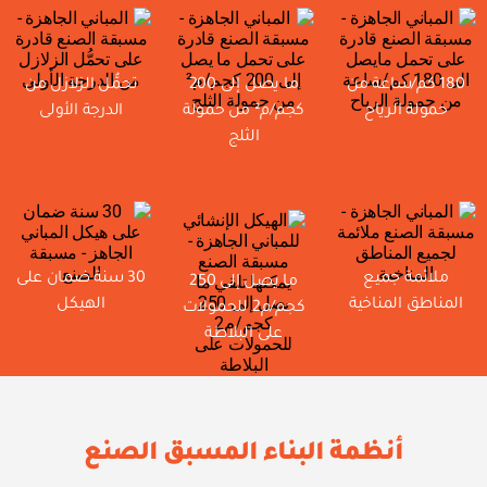
180 كم/ساعة من
ما يصل إلى 200
تحمُّل الزلازل من
حمولة الرياح
كجم/م² من حمولة
الدرجة الأولى
الثلج
ملائمة جميع
30 سنة ضمان على
ما يصل إلى 250
المناطق المناخية
الهيكل
كجم/م2 للحمولات
على البلاطة
أنظمة البناء المسبق الصنع